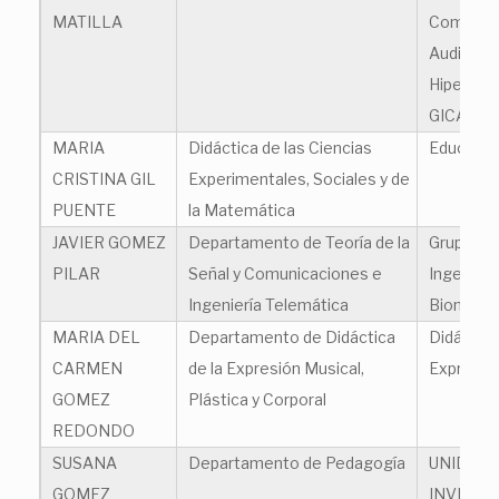
MATILLA
Comunic
Audiovisu
Hipermed
GICAVH
MARIA
Didáctica de las Ciencias
Educación
CRISTINA GIL
Experimentales, Sociales y de
PUENTE
la Matemática
JAVIER GOMEZ
Departamento de Teoría de la
Grupo de
PILAR
Señal y Comunicaciones e
Ingenierí
Ingeniería Telemática
Biomédi
MARIA DEL
Departamento de Didáctica
Didáctica
CARMEN
de la Expresión Musical,
Expresión
GOMEZ
Plástica y Corporal
REDONDO
SUSANA
Departamento de Pedagogía
UNIDAD 
GOMEZ
INVESTI