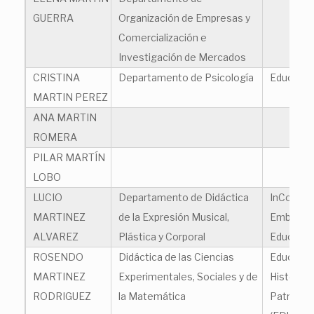
GUERRA
Organización de Empresas y
Comercialización e
Investigación de Mercados
CRISTINA
Departamento de Psicología
Educación
MARTIN PEREZ
ANA MARTIN
ROMERA
PILAR MARTÍN
LOBO
LUCIO
Departamento de Didáctica
InCorpor
MARTINEZ
de la Expresión Musical,
Embodie
ALVAREZ
Plástica y Corporal
Educatio
ROSENDO
Didáctica de las Ciencias
Educació
MARTINEZ
Experimentales, Sociales y de
Histórica
RODRIGUEZ
la Matemática
Patrimoni