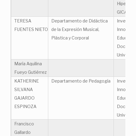
Hipermed
GICAVH
TERESA
Departamento de Didáctica
Investiga
FUENTES NIETO
de la Expresión Musical,
Innovaci
Plástica y Corporal
Educació
Docenci
Universit
María Aquilina
Fueyo Gutiérrez
KATHERINE
Departamento de Pedagogía
Investiga
SILVANA
Innovaci
GAJARDO
Educació
ESPINOZA
Docenci
Universit
Francisco
Gallardo