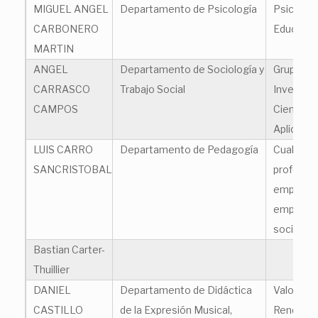
MIGUEL ANGEL
Departamento de Psicología
Psicologí
CARBONERO
Educació
MARTIN
ANGEL
Departamento de Sociología y
Grupo de
CARRASCO
Trabajo Social
Investiga
CAMPOS
Ciencias 
Aplicada
LUIS CARRO
Departamento de Pedagogía
Cualifica
SANCRISTOBAL
profesion
empleabil
emprend
social
Bastian Carter-
Thuillier
DANIEL
Departamento de Didáctica
Valoració
CASTILLO
de la Expresión Musical,
Rendimie