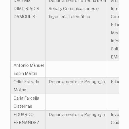
IOANNIS
Departamento de Teoría de la
Grupo de
DIMITRIADIS
Señal y Comunicaciones e
Inteligen
DAMOULIS
Ingeniería Telemática
Cooperat
Educació
Medios,
Informáti
Cultura (
EMIC)
Antonio Manuel
Espin Martín
Odiel Estrada
Departamento de Pedagogía
Educación
Molina
Carla Fardella
Cisternas
EDUARDO
Departamento de Pedagogía
Investiga
FERNANDEZ
Ciudadaní