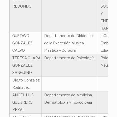
REDONDO
SOCIAL 
Y
ENFERM
RARAS
GUSTAVO
Departamento de Didáctica
InCorpor
GONZALEZ
de la Expresión Musical,
Embodie
CALVO
Plástica y Corporal
Educatio
TERESA CLARA
Departamento de Psicología
Psicologí
GONZALEZ
Neuroed
SANGUINO
Diego Gonzalez
Rodriguez
ANGEL LUIS
Departamento de Medicina,
GUERRERO
Dermatología y Toxicología
PERAL