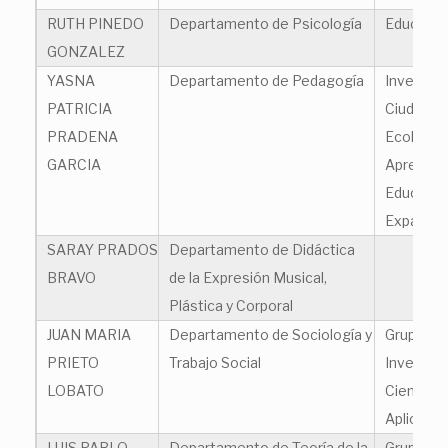
RUTH PINEDO
Departamento de Psicología
Educación
GONZALEZ
YASNA
Departamento de Pedagogía
Investiga
PATRICIA
Ciudadaní
PRADENA
Ecologías
GARCIA
Aprendiza
Educació
Expandid
SARAY PRADOS
Departamento de Didáctica
BRAVO
de la Expresión Musical,
Plástica y Corporal
JUAN MARIA
Departamento de Sociología y
Grupo de
PRIETO
Trabajo Social
Investiga
LOBATO
Ciencias 
Aplicada
LUIS PABLO
Departamento de Teoría de la
Grupo de