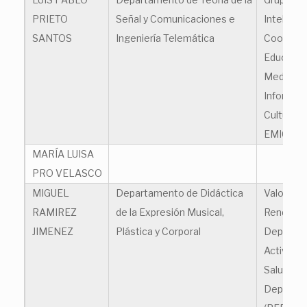
PRIETO
Señal y Comunicaciones e
Inteligen
SANTOS
Ingeniería Telemática
Cooperat
Educació
Medios,
Informáti
Cultura (
EMIC)
MARÍA LUISA
PRO VELASCO
MIGUEL
Departamento de Didáctica
Valoració
RAMIREZ
de la Expresión Musical,
Rendimie
JIMENEZ
Plástica y Corporal
Deportiv
Actividad 
Salud, y 
Deportiv