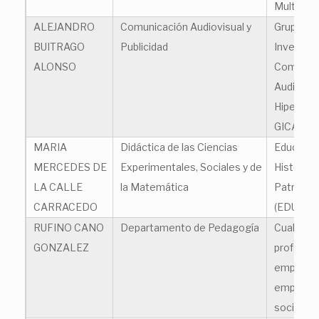
Multimed
ALEJANDRO
Comunicación Audiovisual y
Grupo de
BUITRAGO
Publicidad
Investiga
ALONSO
Comunic
Audiovisu
Hipermed
GICAVH
MARIA
Didáctica de las Ciencias
Educació
MERCEDES DE
Experimentales, Sociales y de
Histórica
LA CALLE
la Matemática
Patrimoni
CARRACEDO
(EDUHIPA
RUFINO CANO
Departamento de Pedagogía
Cualifica
GONZALEZ
profesion
empleabil
emprend
social