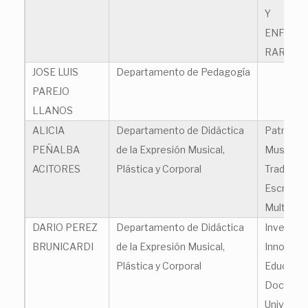
Y
ENFERM
RARAS
JOSE LUIS
Departamento de Pedagogía
PAREJO
LLANOS
ALICIA
Departamento de Didáctica
Patrimon
PEÑALBA
de la Expresión Musical,
Musical 
ACITORES
Plástica y Corporal
Tradicion
Escrita y
Multimed
DARIO PEREZ
Departamento de Didáctica
Investiga
BRUNICARDI
de la Expresión Musical,
Innovaci
Plástica y Corporal
Educació
Docenci
Universit