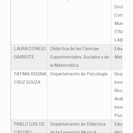
Social y
Comunica
Mundo Ci
(TRANS-
LAB)
LAURA CONEJO
Didáctica de las Ciencias
Educació
GARROTE
Experimentales, Sociales y de
Matemát
la Matemática
FATIMA REGINA
Departamento de Psicología
Grupo de
CRUZ SOUZA
Investiga
Reconoci
Análisis e
Investiga
Psicosoci
PABLO LUIS DE
Departamento de Didáctica
Educació
CASTRO
de la Expresión Musical,
Histórica