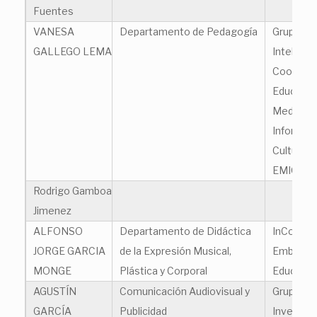
Fuentes
VANESA
Departamento de Pedagogía
Grupo de
GALLEGO LEMA
Inteligen
Cooperat
Educació
Medios,
Informáti
Cultura (
EMIC)
Rodrigo Gamboa
Jimenez
ALFONSO
Departamento de Didáctica
InCorpor
JORGE GARCIA
de la Expresión Musical,
Embodie
MONGE
Plástica y Corporal
Educatio
AGUSTÍN
Comunicación Audiovisual y
Grupo de
GARCÍA
Publicidad
Investiga