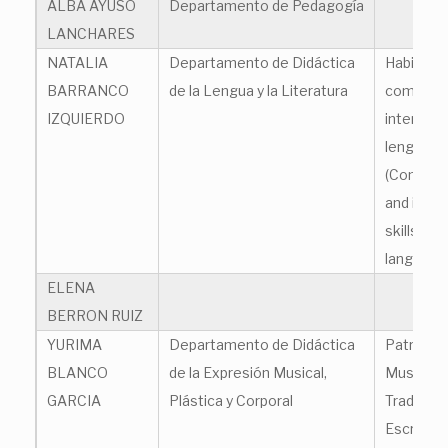
ALBA AYUSO
Departamento de Pedagogía
LANCHARES
NATALIA
Departamento de Didáctica
Habilidad
BARRANCO
de la Lengua y la Literatura
comunica
IZQUIERDO
intercult
lengua ex
(Communi
and interc
skills in 
language
ELENA
BERRON RUIZ
YURIMA
Departamento de Didáctica
Patrimon
BLANCO
de la Expresión Musical,
Musical 
GARCIA
Plástica y Corporal
Tradicion
Escrita y