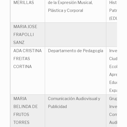
MERILLAS
de la Expresión Musical,
Histórica
Plástica y Corporal
Patrimoni
(EDUHIPA
MARIA JOSE
FRAPOLLI
SANZ
ADA CRISTINA
Departamento de Pedagogía
Investiga
FREITAS
Ciudadaní
CORTINA
Ecologías
Aprendiza
Educació
Expandid
MARIA
Comunicación Audiovisual y
Grupo de
BELINDA DE
Publicidad
Investiga
FRUTOS
Comunic
TORRES
Audiovisu