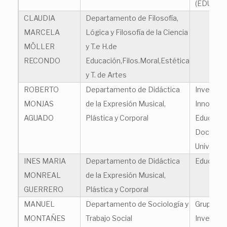
(EDUHIPA
CLAUDIA
Departamento de Filosofía,
MARCELA
Lógica y Filosofía de la Ciencia
MÖLLER
y T.e H.de
RECONDO
Educación,Filos.Moral,Estética
y T. de Artes
ROBERTO
Departamento de Didáctica
Investiga
MONJAS
de la Expresión Musical,
Innovaci
AGUADO
Plástica y Corporal
Educació
Docenci
Universit
INES MARIA
Departamento de Didáctica
Educación
MONREAL
de la Expresión Musical,
GUERRERO
Plástica y Corporal
MANUEL
Departamento de Sociología y
Grupo de
MONTAÑES
Trabajo Social
Investiga