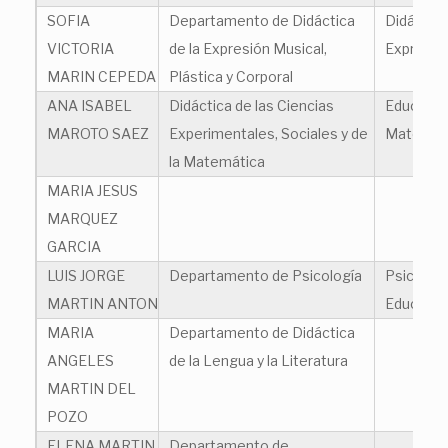
SOFIA
Departamento de Didáctica
Didáctica
VICTORIA
de la Expresión Musical,
Expresión
MARIN CEPEDA
Plástica y Corporal
ANA ISABEL
Didáctica de las Ciencias
Educació
MAROTO SAEZ
Experimentales, Sociales y de
Matemát
la Matemática
MARIA JESUS
MARQUEZ
GARCIA
LUIS JORGE
Departamento de Psicología
Psicologí
MARTIN ANTON
Educació
MARIA
Departamento de Didáctica
ANGELES
de la Lengua y la Literatura
MARTIN DEL
POZO
ELENA MARTIN
Departamento de