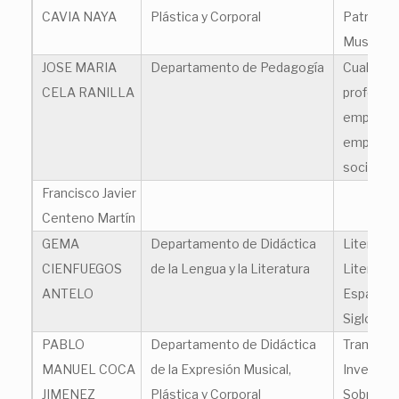
CAVIA NAYA
Plástica y Corporal
Patrimon
Musical 
JOSE MARIA
Departamento de Pedagogía
Cualifica
CELA RANILLA
profesion
empleabil
emprend
social
Francisco Javier
Centeno Martín
GEMA
Departamento de Didáctica
Literatur
CIENFUEGOS
de la Lengua y la Literatura
Literaria 
ANTELO
España d
Siglos de
PABLO
Departamento de Didáctica
Transdisc
MANUEL COCA
de la Expresión Musical,
Investiga
JIMENEZ
Plástica y Corporal
Sobre la 