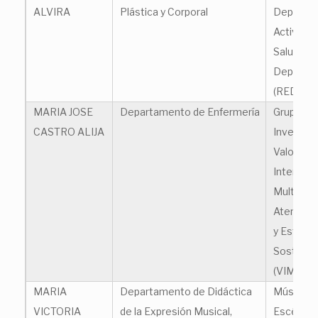
ALVIRA
Plástica y Corporal
Deportiv
Actividad 
Salud, y 
Deportiv
(REDAFL
MARIA JOSE
Departamento de Enfermería
Grupo de
CASTRO ALIJA
Investiga
Valoració
Interven
Multidisci
Atención 
y Estilos
Sostenib
(VIMAS+)
MARIA
Departamento de Didáctica
Música, 
VICTORIA
de la Expresión Musical,
Escénica