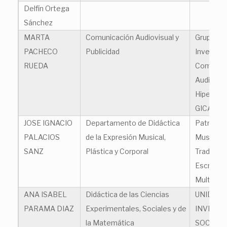
Delfín Ortega
Sánchez
MARTA
Comunicación Audiovisual y
Grupo de
PACHECO
Publicidad
Investiga
RUEDA
Comunic
Audiovisu
Hipermed
GICAVH
JOSE IGNACIO
Departamento de Didáctica
Patrimon
PALACIOS
de la Expresión Musical,
Musical 
SANZ
Plástica y Corporal
Tradicion
Escrita y
Multimed
ANA ISABEL
Didáctica de las Ciencias
UNIDAD 
PARAMA DIAZ
Experimentales, Sociales y de
INVESTI
la Matemática
SOCIAL 