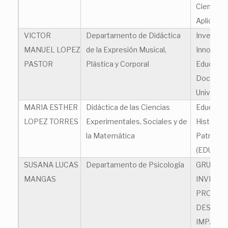
Ciencias 
Aplicada
VICTOR
Departamento de Didáctica
Investiga
MANUEL LOPEZ
de la Expresión Musical,
Innovaci
PASTOR
Plástica y Corporal
Educació
Docenci
Universit
MARIA ESTHER
Didáctica de las Ciencias
Educació
LOPEZ TORRES
Experimentales, Sociales y de
Histórica
la Matemática
Patrimoni
(EDUHIPA
SUSANA LUCAS
Departamento de Psicología
GRUPO 
MANGAS
INVESTI
PROYECT
DESARR
IMPACTO