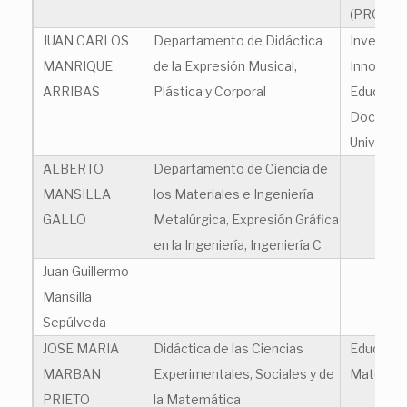
(PRODIS)
JUAN CARLOS
Departamento de Didáctica
Investiga
MANRIQUE
de la Expresión Musical,
Innovaci
ARRIBAS
Plástica y Corporal
Educació
Docenci
Universit
ALBERTO
Departamento de Ciencia de
MANSILLA
los Materiales e Ingeniería
GALLO
Metalúrgica, Expresión Gráfica
en la Ingeniería, Ingeniería C
Juan Guillermo
Mansilla
Sepúlveda
JOSE MARIA
Didáctica de las Ciencias
Educació
MARBAN
Experimentales, Sociales y de
Matemát
PRIETO
la Matemática