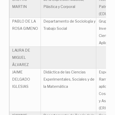
MARTIN
Plástica y Corporal
Patrimoni
(EDUHIPA
PABLO DE LA
Departamento de Sociología y
Grupo de
ROSA GIMENO
Trabajo Social
Investiga
Ciencias 
Aplicada
LAURA DE
MIGUEL
ÁLVAREZ
JAIME
Didáctica de las Ciencias
Espectro
DELGADO
Experimentales, Sociales y de
Raman e I
IGLESIAS
la Matemática
aplicada a
Cosmoge
y Astrobi
(ERICA)