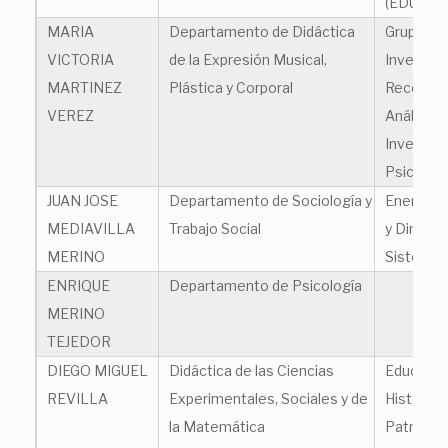
(EDUHIPA
MARIA
Departamento de Didáctica
Grupo de
VICTORIA
de la Expresión Musical,
Investiga
MARTINEZ
Plástica y Corporal
Reconoci
VEREZ
Análisis e
Investiga
Psicosoci
JUAN JOSE
Departamento de Sociología y
Energía,
MEDIAVILLA
Trabajo Social
y Dinámi
MERINO
Sistemas
ENRIQUE
Departamento de Psicología
MERINO
TEJEDOR
DIEGO MIGUEL
Didáctica de las Ciencias
Educació
REVILLA
Experimentales, Sociales y de
Histórica
la Matemática
Patrimoni