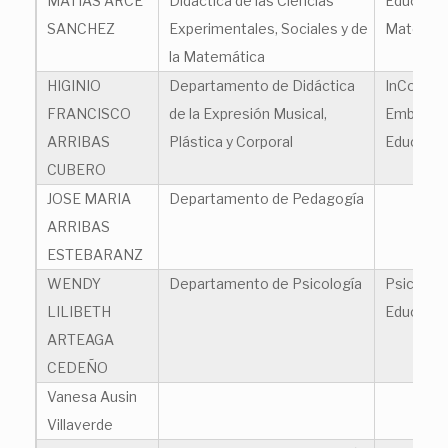
MATIAS ARCE
Didáctica de las Ciencias
Educació
SANCHEZ
Experimentales, Sociales y de
Matemát
la Matemática
HIGINIO
Departamento de Didáctica
InCorpor
FRANCISCO
de la Expresión Musical,
Embodie
ARRIBAS
Plástica y Corporal
Educatio
CUBERO
JOSE MARIA
Departamento de Pedagogía
ARRIBAS
ESTEBARANZ
WENDY
Departamento de Psicología
Psicologí
LILIBETH
Educació
ARTEAGA
CEDEÑO
Vanesa Ausin
Villaverde