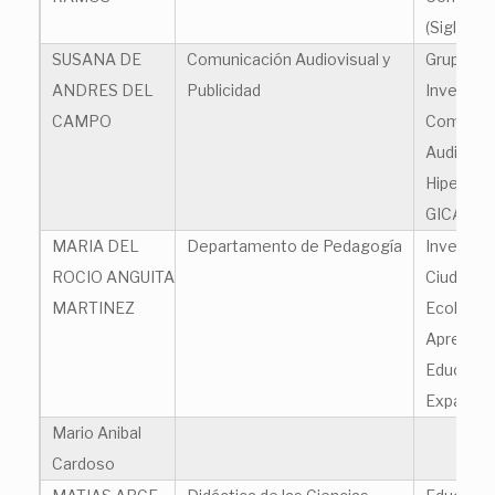
(Siglos X
SUSANA DE
Comunicación Audiovisual y
Grupo de
ANDRES DEL
Publicidad
Investiga
CAMPO
Comunic
Audiovisu
Hipermed
GICAVH
MARIA DEL
Departamento de Pedagogía
Investiga
ROCIO ANGUITA
Ciudadaní
MARTINEZ
Ecologías
Aprendiza
Educació
Expandid
Mario Anibal
Cardoso