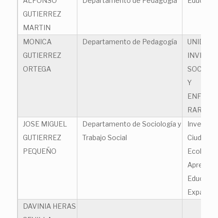
ALFONSO
Departamento de Pedagogía
Educación
GUTIERREZ
MARTIN
MONICA
Departamento de Pedagogía
UNIDAD 
GUTIERREZ
INVESTI
ORTEGA
SOCIAL 
Y
ENFERM
RARAS
JOSE MIGUEL
Departamento de Sociología y
Investiga
GUTIERREZ
Trabajo Social
Ciudadaní
PEQUEÑO
Ecologías
Aprendiza
Educació
Expandid
DAVINIA HERAS