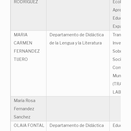
RODRIGUEZ
Ecologías
Aprendiza
Educació
Expandid
MARIA
Departamento de Didáctica
Transdisc
CARMEN
de la Lengua y la Literatura
Investiga
FERNANDEZ
Sobre la 
TIJERO
Social y
Comunica
Mundo Ci
(TRANS-
LAB)
Maria Rosa
Fernandez
Sanchez
OLAIA FONTAL
Departamento de Didáctica
Educació