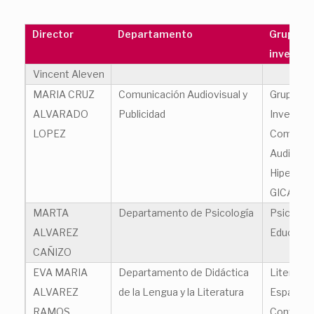
Director
Departamento
Grupo d
investig
Vincent Aleven
MARIA CRUZ
Comunicación Audiovisual y
Grupo de
ALVARADO
Publicidad
Investiga
LOPEZ
Comunic
Audiovisu
Hipermed
GICAVH
MARTA
Departamento de Psicología
Psicologí
ALVAREZ
Educació
CAÑIZO
EVA MARIA
Departamento de Didáctica
Literatur
ALVAREZ
de la Lengua y la Literatura
Española
RAMOS
Contemp